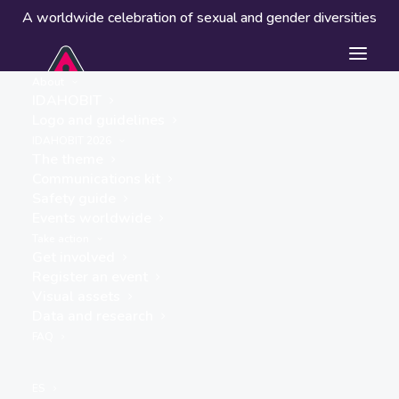
A worldwide celebration of sexual and gender diversities
About
IDAHOBIT
Logo and guidelines
Events worldwide
IDAHOBIT 2026
The theme
Communications kit
Safety guide
Events worldwide
Take action
Get involved
Register an event
Visual assets
Data and research
« ALL EVENTS
FAQ
This event has passed.
ES