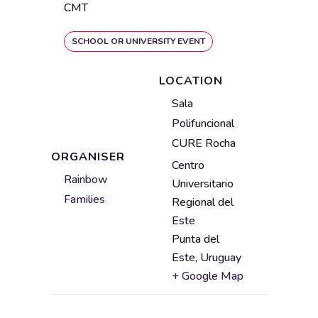
CMT
SCHOOL OR UNIVERSITY EVENT
LOCATION
V
Sala
e
Polifuncional
n
CURE Rocha
u
ORGANISER
Centro
e
A
Rainbow
Universitario
n
d
Families
Regional del
a
d
Este
m
r
Punta del
e
e
Este
,
Uruguay
s
+ Google Map
s