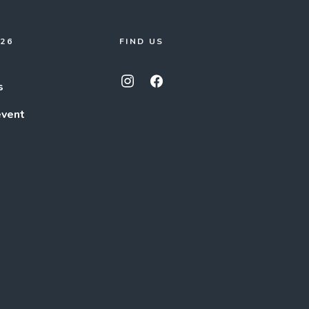
026
FIND US
s
event