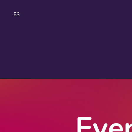
ES
IDA
About
IDAHOBIT
Logo and
guidelines
Eve