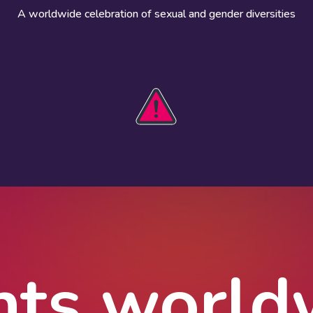
A worldwide celebration of sexual and gender diversities
HOBIT 2026
Take action
The theme
Get involved
Communications
Register an
kit
event
Safety guide
Visual assets
Events
Data and
worldwide
research
nts world