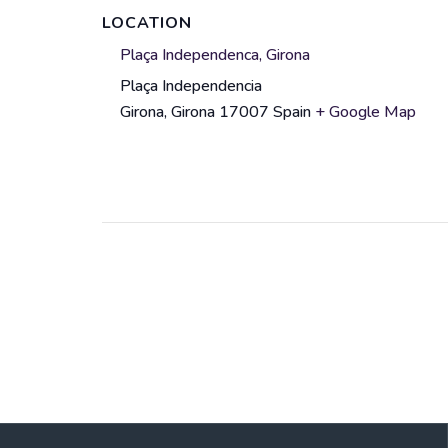
LOCATION
V
Plaça Independenca, Girona
e
Plaça Independencia
A
n
Girona
,
Girona
17007
Spain
+ Google Map
d
u
d
e
r
n
e
a
s
m
s
e