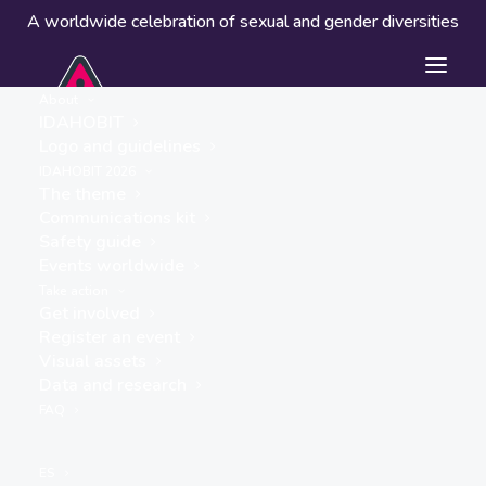
A worldwide celebration of sexual and gender diversities
About
IDAHOBIT
Logo and guidelines
Events worldwide
IDAHOBIT 2026
The theme
Communications kit
Safety guide
Events worldwide
Take action
Get involved
Register an event
Visual assets
Data and research
« ALL EVENTS
FAQ
This event has passed.
ES