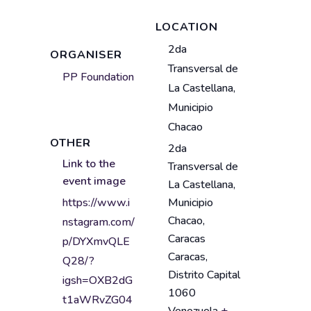
LOCATION
V
2da
ORGANISER
e
Transversal de
PP Foundation
n
La Castellana,
u
Municipio
e
Chacao
n
OTHER
2da
a
A
Link to the
Transversal de
m
d
event image
La Castellana,
e
d
https://www.i
Municipio
r
Chacao,
nstagram.com/
e
Caracas
p/DYXmvQLE
s
Caracas
,
Q28/?
s
Distrito Capital
igsh=OXB2dG
1060
t1aWRvZG04