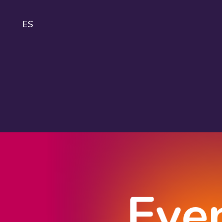
ES
IDA
About
IDAHOBIT
Logo and
guidelines
Eve