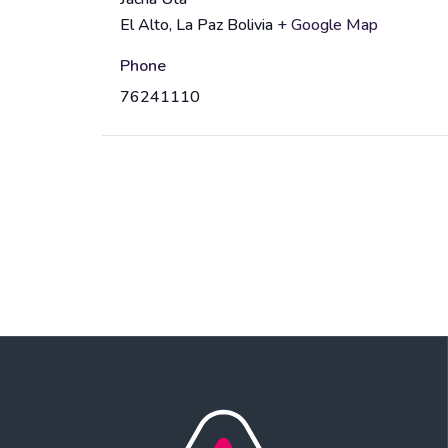
A
n
El Alto
,
La Paz
Bolivia
+ Google Map
d
u
d
e
Phone
r
n
76241110
e
a
s
m
s
e