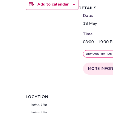
Add to calendar
DETAILS
Date:
18 May
Time:
08:00 – 10:30
B
DEMONSTRATION 
MORE INFO
LOCATION
V
Jacha Uta
e
Jacha Uta