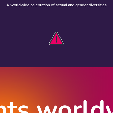
A worldwide celebration of sexual and gender diversities
HOBIT 2026
Take action
The theme
Get involved
Communications
Register an
kit
event
Safety guide
Visual assets
Events
Data and
worldwide
research
nts world