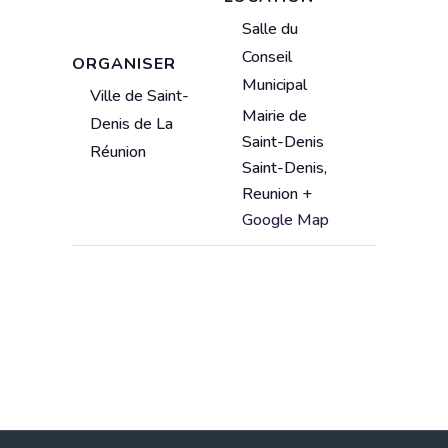
V
Salle du
e
Conseil
ORGANISER
n
Municipal
Ville de Saint-
u
Mairie de
Denis de La
e
A
Saint-Denis
n
Réunion
d
Saint-Denis
,
a
d
Reunion
+
m
r
Google Map
e
e
s
s