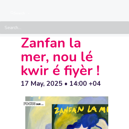
Forum
Search
LGBTQIA+ –
Zanfan la
mer, nou lé
kwir é fiyèr !
17 May, 2025 • 14:00
+04