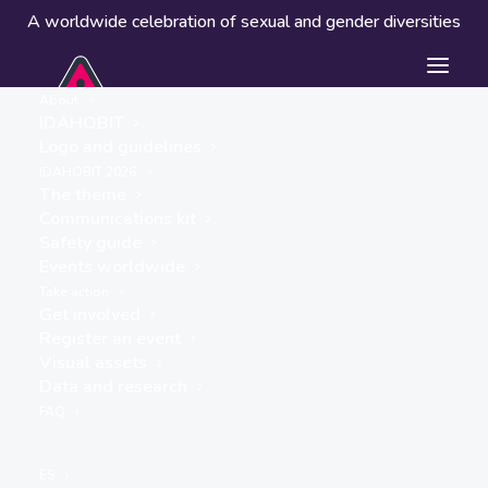
A worldwide celebration of sexual and gender diversities
About
IDAHOBIT
Logo and guidelines
Events worldwide
IDAHOBIT 2026
The theme
Communications kit
Safety guide
Events worldwide
Take action
Get involved
Register an event
Visual assets
Data and research
« ALL EVENTS
FAQ
This event has passed.
ES