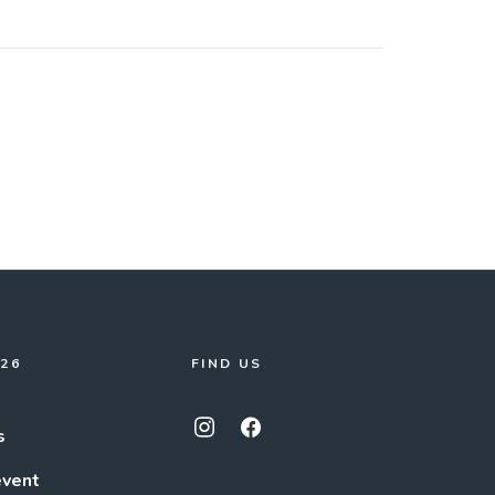
026
FIND US
s
event