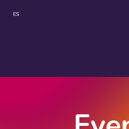
ES
IDA
About
IDAHOBIT
Logo and
guidelines
Eve