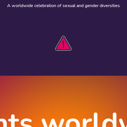
A worldwide celebration of sexual and gender diversities
HOBIT 2026
Take action
The theme
Get involved
Communications
Register an
kit
event
Safety guide
Visual assets
Events
Data and
worldwide
research
nts world