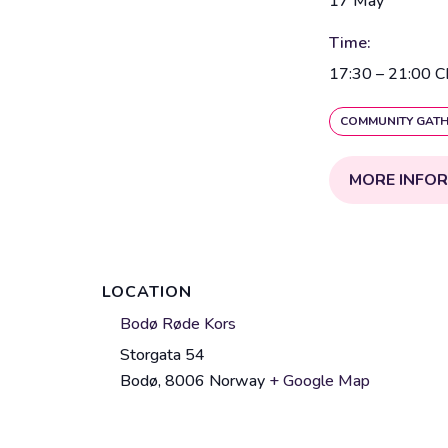
17 May
Time:
17:30 – 21:00
C
COMMUNITY GATH
MORE INFO
LOCATION
V
Bodø Røde Kors
e
Storgata 54
A
n
Bodø
,
8006
Norway
+ Google Map
d
u
d
e
r
n