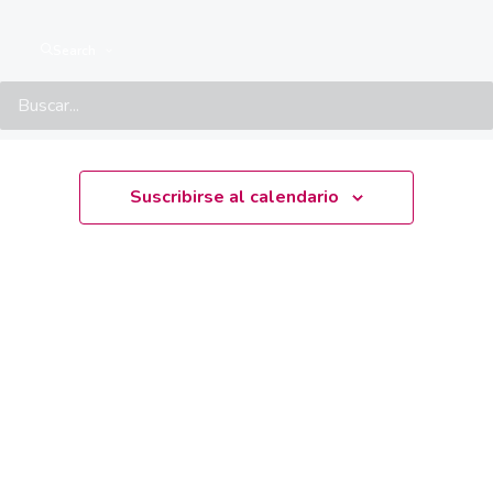
No hay events programados.
Aviso
Search
Próximamente
Seleccionar
fecha.
Suscribirse al calendario