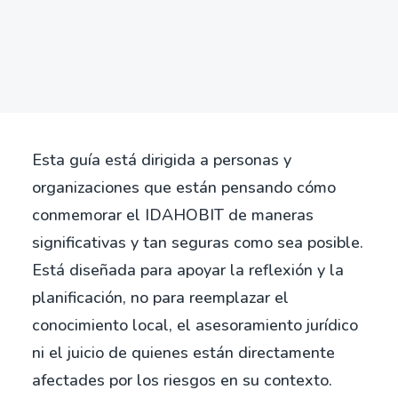
seguras
Search
Planificación de acciones presenciales
más seguras
Protección y deber de cuidado
Esta guía está dirigida a personas y
organizaciones que están pensando cómo
conmemorar el IDAHOBIT de maneras
significativas y tan seguras como sea posible.
Está diseñada para apoyar la reflexión y la
planificación, no para reemplazar el
conocimiento local, el asesoramiento jurídico
ni el juicio de quienes están directamente
afectades por los riesgos en su contexto.