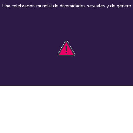
Una celebración mundial de diversidades sexuales y de género
HOBIT 2026
Actúa
The theme
Participa
Kit de
Registra un
comunicaciones
evento
Guía de
Recursos
seguridad
visuales
Eventos en el
Datos e
mundo
investigación