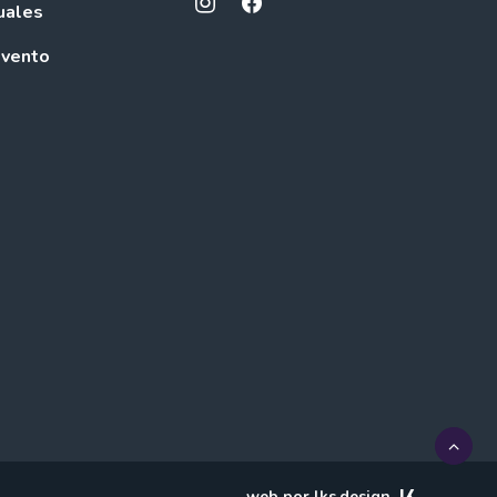
uales
evento
web por lks.design