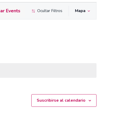
Navega
ar Events
Ocultar Filtros
Mapa
de
vistas
de
Event
Suscribirse al calendario