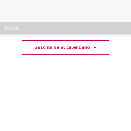
No hay events programados.
Aviso
Search
Próximamente
Seleccionar
fecha.
Suscribirse al calendario