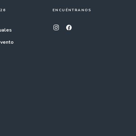
026
ENCUÉNTRANOS
uales
evento