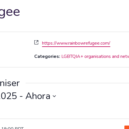
gee
Website
https://www.rainbowrefugee.com/
Categories:
LGBTQIA+ organisations and net
niser
2025
 - 
Ahora