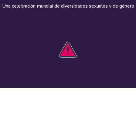
Una celebración mundial de diversidades sexuales y de género
HOBIT 2026
Actúa
The theme
Participa
Kit de
Registra un
comunicaciones
evento
Guía de
Recursos
seguridad
visuales
Eventos en el
Datos e
mundo
investigación