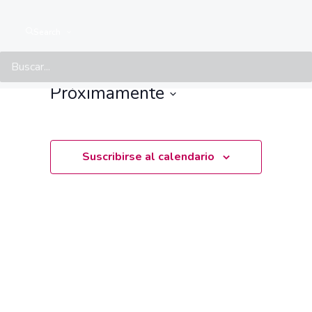
Events from this organiser
Search
No hay events programados.
Aviso
Próximamente
Seleccionar
fecha.
Suscribirse al calendario