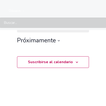
Search
Events from this organiser
No hay events programados.
Aviso
Próximamente
Seleccionar
fecha.
Suscribirse al calendario