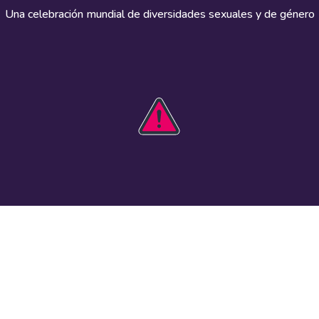
Una celebración mundial de diversidades sexuales y de género
HOBIT 2026
Actúa
The theme
Participa
Kit de
Registra un
comunicaciones
evento
Guía de
Recursos
seguridad
visuales
Eventos en el
Datos e
mundo
investigación