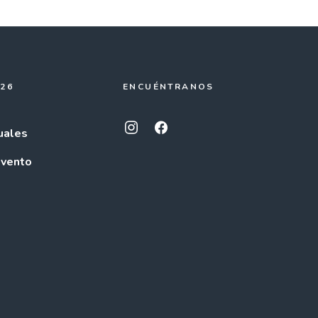
026
ENCUÉNTRANOS
uales
evento