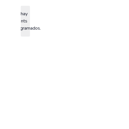
fecha.
No hay
events
Aviso
programados.