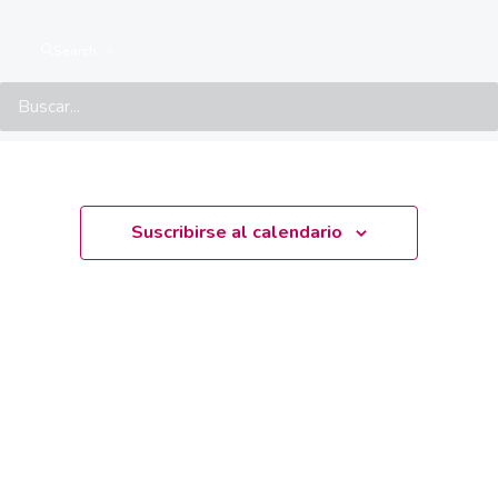
Events at this location
Search
No hay events programados.
Aviso
Próximamente
Seleccionar
fecha.
Suscribirse al calendario