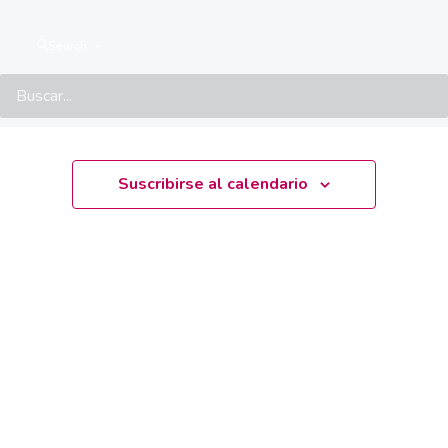
No hay events programados.
Aviso
Search
Próximamente
Seleccionar
fecha.
Suscribirse al calendario